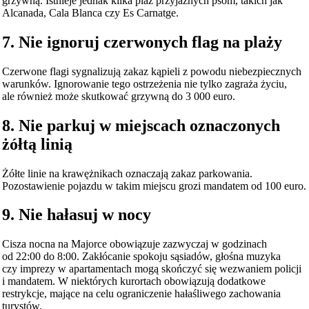
grzywną. Istnieje jednak kilka plaż przyjaznych psom, takich jak
Alcanada, Cala Blanca czy Es Carnatge.
7. Nie ignoruj czerwonych flag na plaży
Czerwone flagi sygnalizują zakaz kąpieli z powodu niebezpiecznych
warunków. Ignorowanie tego ostrzeżenia nie tylko zagraża życiu,
ale również może skutkować grzywną do 3 000 euro.
8. Nie parkuj w miejscach oznaczonych
żółtą linią
Żółte linie na krawężnikach oznaczają zakaz parkowania.
Pozostawienie pojazdu w takim miejscu grozi mandatem od 100 euro.
9. Nie hałasuj w nocy
Cisza nocna na Majorce obowiązuje zazwyczaj w godzinach
od 22:00 do 8:00. Zakłócanie spokoju sąsiadów, głośna muzyka
czy imprezy w apartamentach mogą skończyć się wezwaniem policji
i mandatem. W niektórych kurortach obowiązują dodatkowe
restrykcje, mające na celu ograniczenie hałaśliwego zachowania
turystów.