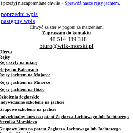
i przeżyj niezapomniane chwile –
Sprawdź nasze rejsy jachtem
.
Chwyć za ster w pogoni za marzeniami
Zapraszam do kontaktu
+48 514 389 318
biuro@wilk-morski.pl
Oferta
Rejsy
Rejs szyty na miarę
Rejsy po Balearach
Rejsy jachtem na Majorce
Rejsy jachtem na Minorce
Rejsy jachtem na Ibizie
Szkolenia żeglarskie
Indywidualne szkolenie na jachcie
Grupowe szkolenie na jachcie
Indywidualny kurs na patent Żeglarza Jachtowego lub Jachtowego
Sternika Morskiego
Grupowy kurs na patent Żeglarza Jachtowego lub Jachtowego