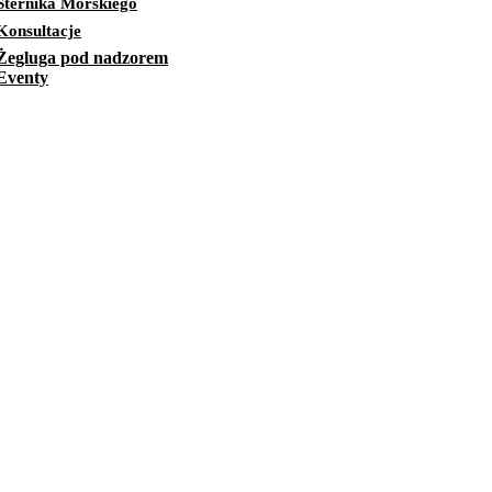
Sternika Morskiego
Konsultacje
Żegluga pod nadzorem
Eventy