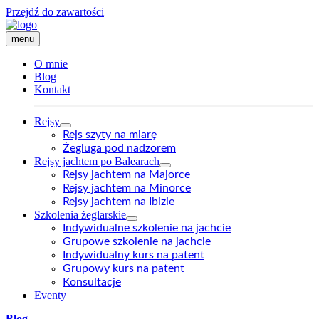
Przejdź do zawartości
menu
O mnie
Blog
Kontakt
Rejsy
Rejs szyty na miarę
Żegluga pod nadzorem
Rejsy jachtem po Balearach
Rejsy jachtem na Majorce
Rejsy jachtem na Minorce
Rejsy jachtem na Ibizie
Szkolenia żeglarskie
Indywidualne szkolenie na jachcie
Grupowe szkolenie na jachcie
Indywidualny kurs na patent
Grupowy kurs na patent
Konsultacje
Eventy
Blog